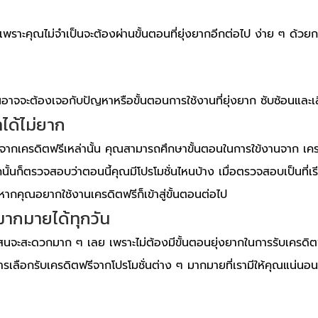
ะคุณไม่จำเป็นจะต้องผ่านขั้นตอนที่ยุ่งยากอีกต่อไป ง่าย ๆ ด้วยกา
ณอาจจะต้องเจอกับปัญหาหรือขั้นตอนการใช้งานที่ยุ่งยาก ซับซ้อนและเส
ได้ไม่ยาก
นจากเครดิตฟรีเหล่านั้น คุณสามารถศึกษาขั้นตอนในการใข้งานจาก เค
ากนั้นก็ตรวจสอบว่าตอนนี้คุณมีโปรโมชั่นไหนบ้าง เมื่อตรวจสอบเป็นที่
 หากคุณอยากใช้งานเครดิตฟรีก็เข้าสู่ขั้นตอนต่อไป
มากมายได้ทุกวัน
ดแสนจะสะดวกมาก ๆ เลย เพราะไม่ต้องมีขั้นตอนยุ่งยากในการรับเครดิ
บการเลือกรับเครดิตฟรีจากโปรโมชั่นต่าง ๆ มากมายที่เรามีให้คุณแน่นอน