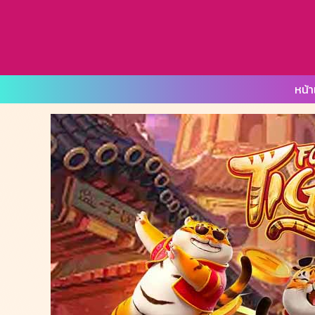
Skip
to
content
หน้