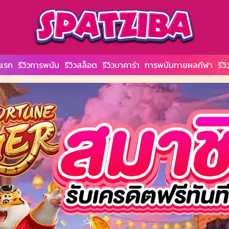
าแรก
รีวิวการพนัน
รีวิวสล็อต
รีวิวบาคาร่า
การพนันทายผลกีฬา
รีว