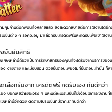
มคุ้มค่าแต่นักพนันทั้งหลายแล้ว ยังสะดวกสบายต่อการใช้งานได้อี
รโมชั่นต่าง ๆ รอคุณอยู่ มาเลือกรับเครดิตฟรีและกดรับเพื่อเข้าใช้งา
อยืนยันสิทธิ
พิเศษเหล่านี้ถือว่าเป็นการรักษาสิทธิของคุณที่จะได้รับจากบริการของ
 ง่ายดาย และไม่ซับซ้อน ด้วยขั้นตอนเพียงไม่กี่ขั้นตอนเท่านั้น ก็สาม
ถเลือกรับจาก เครดิตฟรี กดรับเอง กันดีกว่า
เอง บอกเลยว่าเยอะจริง ๆ และแต่ละโปรโมชั่นก็มีเงื่อนไขการใช้งานที
ล่านี้อีกด้วย ติดตามโปรโมชั่นที่มีจากเรากันดีกว่า