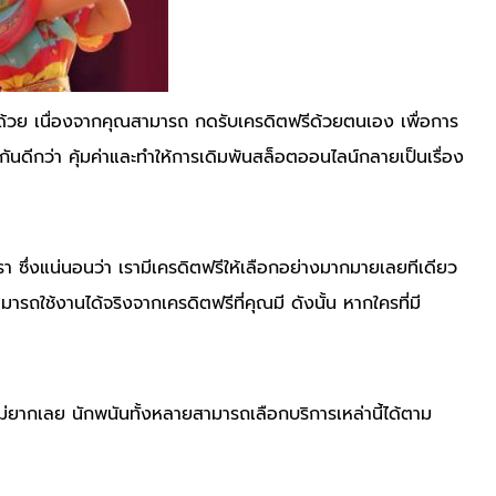
กด้วย เนื่องจากคุณสามารถ กดรับเครดิตฟรีด้วยตนเอง เพื่อการ
นกันดีกว่า คุ้มค่าและทำให้การเดิมพันสล็อตออนไลน์กลายเป็นเรื่อง
เรา ซึ่งแน่นอนว่า เรามีเครดิตฟรีให้เลือกอย่างมากมายเลยทีเดียว
ารถใช้งานได้จริงจากเครดิตฟรีที่คุณมี ดังนั้น หากใครที่มี
่ไม่ยากเลย นักพนันทั้งหลายสามารถเลือกบริการเหล่านี้ได้ตาม